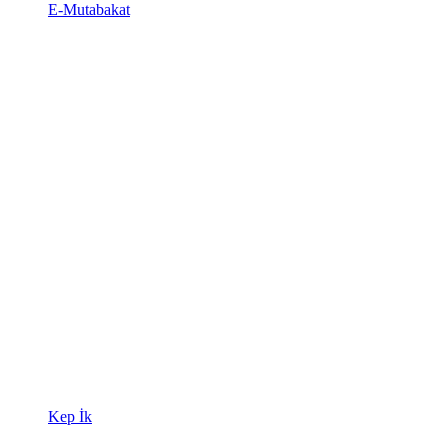
E-Mutabakat
Kep İk