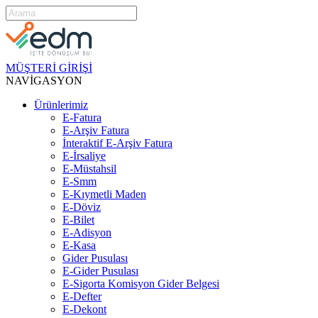
MÜŞTERİ GİRİŞİ
NAVİGASYON
Ürünlerimiz
E-Fatura
E-Arşiv Fatura
İnteraktif E-Arşiv Fatura
E-İrsaliye
E-Müstahsil
E-Smm
E-Kıymetli Maden
E-Döviz
E-Bilet
E-Adisyon
E-Kasa
Gider Pusulası
E-Gider Pusulası
E-Sigorta Komisyon Gider Belgesi
E-Defter
E-Dekont