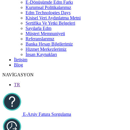
E-Dönüşümde Edm Farkı
Kurumsal Politikalarımız
Edm Technologies Days
Kişisel Veri Aydınlatma Metni
Sertifika Ve Yetki Belgeleri
Sayılarla Edm
Müşteri Memnuniyeti
Referanslarımız
Banka Hesap Bilgilerimiz
Hizmet Merkezlerimiz
İnsan Kaynakları
İletişim
Blog
NAVİGASYON
TR
E-Arşiv Fatura Sorgulama