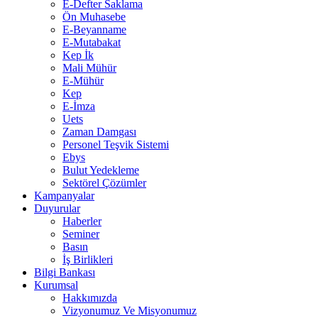
E-Defter Saklama
Ön Muhasebe
E-Beyanname
E-Mutabakat
Kep İk
Mali Mühür
E-Mühür
Kep
E-İmza
Uets
Zaman Damgası
Personel Teşvik Sistemi
Ebys
Bulut Yedekleme
Sektörel Çözümler
Kampanyalar
Duyurular
Haberler
Seminer
Basın
İş Birlikleri
Bilgi Bankası
Kurumsal
Hakkımızda
Vizyonumuz Ve Misyonumuz