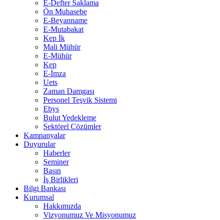
E-Defter Saklama
Ön Muhasebe
E-Beyanname
E-Mutabakat
Kep İk
Mali Mühür
E-Mühür
Kep
E-İmza
Uets
Zaman Damgası
Personel Teşvik Sistemi
Ebys
Bulut Yedekleme
Sektörel Çözümler
Kampanyalar
Duyurular
Haberler
Seminer
Basın
İş Birlikleri
Bilgi Bankası
Kurumsal
Hakkımızda
Vizyonumuz Ve Misyonumuz