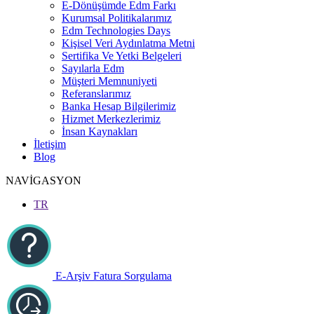
E-Dönüşümde Edm Farkı
Kurumsal Politikalarımız
Edm Technologies Days
Kişisel Veri Aydınlatma Metni
Sertifika Ve Yetki Belgeleri
Sayılarla Edm
Müşteri Memnuniyeti
Referanslarımız
Banka Hesap Bilgilerimiz
Hizmet Merkezlerimiz
İnsan Kaynakları
İletişim
Blog
NAVİGASYON
TR
E-Arşiv Fatura Sorgulama