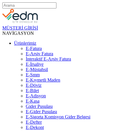
MÜŞTERİ GİRİŞİ
NAVİGASYON
Ürünlerimiz
E-Fatura
E-Arşiv Fatura
İnteraktif E-Arşiv Fatura
E-İrsaliye
E-Müstahsil
E-Smm
E-Kıymetli Maden
E-Döviz
E-Bilet
E-Adisyon
E-Kasa
Gider Pusulası
E-Gider Pusulası
E-Sigorta Komisyon Gider Belgesi
E-Defter
E-Dekont