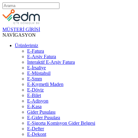
MÜŞTERİ GİRİŞİ
NAVİGASYON
Ürünlerimiz
E-Fatura
E-Arşiv Fatura
İnteraktif E-Arşiv Fatura
E-İrsaliye
E-Müstahsil
E-Smm
E-Kıymetli Maden
E-Döviz
E-Bilet
E-Adisyon
E-Kasa
Gider Pusulası
E-Gider Pusulası
E-Sigorta Komisyon Gider Belgesi
E-Defter
E-Dekont