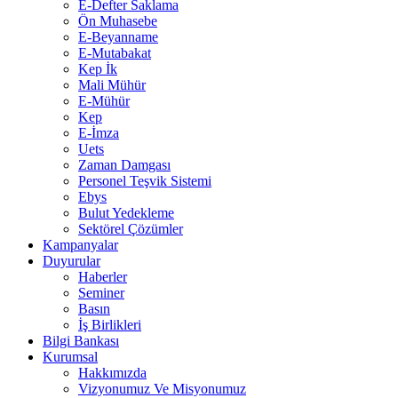
E-Defter Saklama
Ön Muhasebe
E-Beyanname
E-Mutabakat
Kep İk
Mali Mühür
E-Mühür
Kep
E-İmza
Uets
Zaman Damgası
Personel Teşvik Sistemi
Ebys
Bulut Yedekleme
Sektörel Çözümler
Kampanyalar
Duyurular
Haberler
Seminer
Basın
İş Birlikleri
Bilgi Bankası
Kurumsal
Hakkımızda
Vizyonumuz Ve Misyonumuz