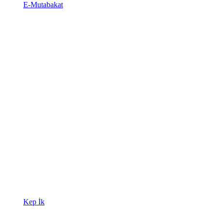
E-Mutabakat
Kep İk