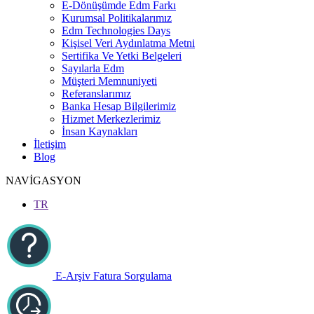
E-Dönüşümde Edm Farkı
Kurumsal Politikalarımız
Edm Technologies Days
Kişisel Veri Aydınlatma Metni
Sertifika Ve Yetki Belgeleri
Sayılarla Edm
Müşteri Memnuniyeti
Referanslarımız
Banka Hesap Bilgilerimiz
Hizmet Merkezlerimiz
İnsan Kaynakları
İletişim
Blog
NAVİGASYON
TR
E-Arşiv Fatura Sorgulama