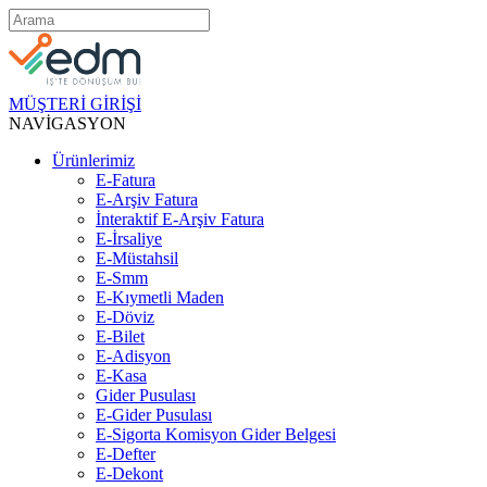
MÜŞTERİ GİRİŞİ
NAVİGASYON
Ürünlerimiz
E-Fatura
E-Arşiv Fatura
İnteraktif E-Arşiv Fatura
E-İrsaliye
E-Müstahsil
E-Smm
E-Kıymetli Maden
E-Döviz
E-Bilet
E-Adisyon
E-Kasa
Gider Pusulası
E-Gider Pusulası
E-Sigorta Komisyon Gider Belgesi
E-Defter
E-Dekont