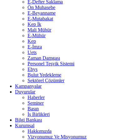
E-Defter Saklama
Ön Muhasebe
E-Beyanname
E-Mutabakat
Kep İk
Mali Mühür
E-Mühür
Kep
E-İmza
Uets
Zaman Damgası
Personel Teşvik Sistemi
Ebys
Bulut Yedekleme
Sektörel Çözümler
Kampanyalar
Duyurular
Haberler
Seminer
Basın
İş Birlikleri
Bilgi Bankası
Kurumsal
Hakkımızda
Vizyonumuz Ve Misyonumuz