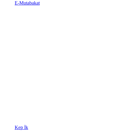
E-Mutabakat
Kep İk