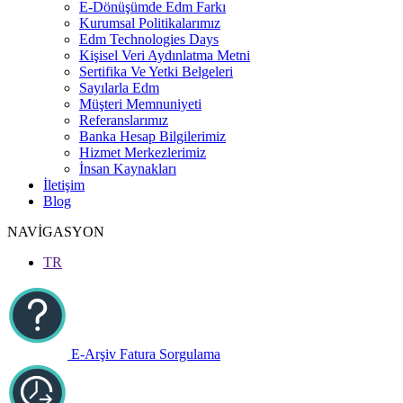
E-Dönüşümde Edm Farkı
Kurumsal Politikalarımız
Edm Technologies Days
Kişisel Veri Aydınlatma Metni
Sertifika Ve Yetki Belgeleri
Sayılarla Edm
Müşteri Memnuniyeti
Referanslarımız
Banka Hesap Bilgilerimiz
Hizmet Merkezlerimiz
İnsan Kaynakları
İletişim
Blog
NAVİGASYON
TR
E-Arşiv Fatura Sorgulama