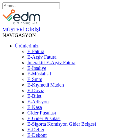
MÜŞTERİ GİRİŞİ
NAVİGASYON
Ürünlerimiz
E-Fatura
E-Arşiv Fatura
İnteraktif E-Arşiv Fatura
E-İrsaliye
E-Müstahsil
E-Smm
E-Kıymetli Maden
E-Döviz
E-Bilet
E-Adisyon
E-Kasa
Gider Pusulası
E-Gider Pusulası
E-Sigorta Komisyon Gider Belgesi
E-Defter
E-Dekont