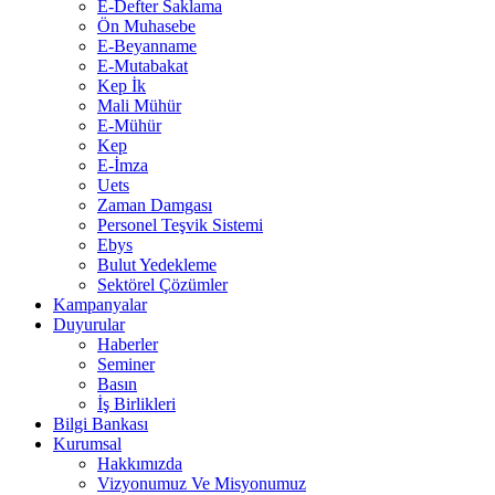
E-Defter Saklama
Ön Muhasebe
E-Beyanname
E-Mutabakat
Kep İk
Mali Mühür
E-Mühür
Kep
E-İmza
Uets
Zaman Damgası
Personel Teşvik Sistemi
Ebys
Bulut Yedekleme
Sektörel Çözümler
Kampanyalar
Duyurular
Haberler
Seminer
Basın
İş Birlikleri
Bilgi Bankası
Kurumsal
Hakkımızda
Vizyonumuz Ve Misyonumuz