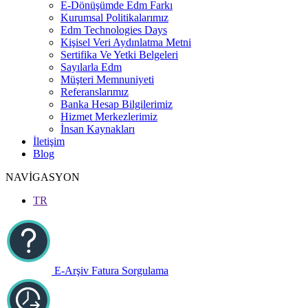
E-Dönüşümde Edm Farkı
Kurumsal Politikalarımız
Edm Technologies Days
Kişisel Veri Aydınlatma Metni
Sertifika Ve Yetki Belgeleri
Sayılarla Edm
Müşteri Memnuniyeti
Referanslarımız
Banka Hesap Bilgilerimiz
Hizmet Merkezlerimiz
İnsan Kaynakları
İletişim
Blog
NAVİGASYON
TR
E-Arşiv Fatura Sorgulama