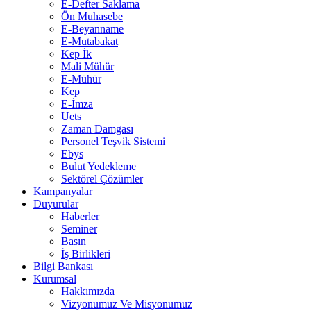
E-Defter Saklama
Ön Muhasebe
E-Beyanname
E-Mutabakat
Kep İk
Mali Mühür
E-Mühür
Kep
E-İmza
Uets
Zaman Damgası
Personel Teşvik Sistemi
Ebys
Bulut Yedekleme
Sektörel Çözümler
Kampanyalar
Duyurular
Haberler
Seminer
Basın
İş Birlikleri
Bilgi Bankası
Kurumsal
Hakkımızda
Vizyonumuz Ve Misyonumuz