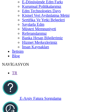
E-Dönüşümde Edm Farkı
Kurumsal Politikalarımız
Edm Technologies Days
Kişisel Veri Aydınlatma Metni
Sertifika Ve Yetki Belgeleri
Sayılarla Edm
Müşteri Memnuniyeti
Referanslarımız
Banka Hesap Bilgilerimiz
Hizmet Merkezlerimiz
İnsan Kaynakları
İletişim
Blog
NAVİGASYON
TR
E-Arşiv Fatura Sorgulama