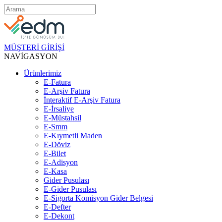
MÜŞTERİ GİRİŞİ
NAVİGASYON
Ürünlerimiz
E-Fatura
E-Arşiv Fatura
İnteraktif E-Arşiv Fatura
E-İrsaliye
E-Müstahsil
E-Smm
E-Kıymetli Maden
E-Döviz
E-Bilet
E-Adisyon
E-Kasa
Gider Pusulası
E-Gider Pusulası
E-Sigorta Komisyon Gider Belgesi
E-Defter
E-Dekont