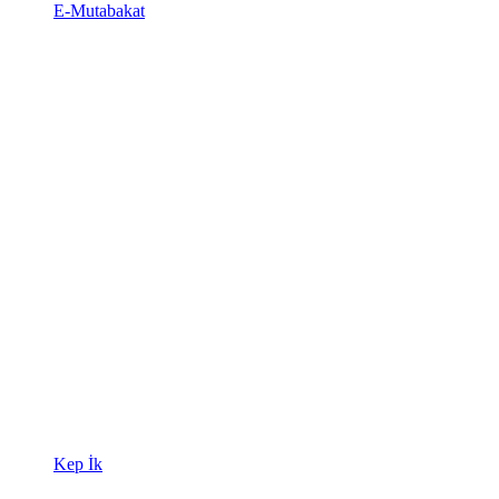
E-Mutabakat
Kep İk