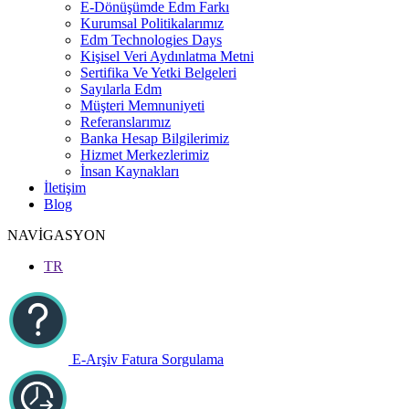
E-Dönüşümde Edm Farkı
Kurumsal Politikalarımız
Edm Technologies Days
Kişisel Veri Aydınlatma Metni
Sertifika Ve Yetki Belgeleri
Sayılarla Edm
Müşteri Memnuniyeti
Referanslarımız
Banka Hesap Bilgilerimiz
Hizmet Merkezlerimiz
İnsan Kaynakları
İletişim
Blog
NAVİGASYON
TR
E-Arşiv Fatura Sorgulama