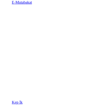
E-Mutabakat
Kep İk