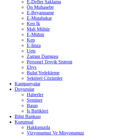
E-Defter Saklama
Ön Muhasebe
E-Beyanname
E-Mutabakat
Kep İk
Mali Mühür
E-Mühür
Kep
E-İmza
Uets
Zaman Damgası
Personel Teşvik Sistemi
Ebys
Bulut Yedekleme
Sektörel Çözümler
Kampanyalar
Duyurular
Haberler
Seminer
Basın
İş Birlikleri
Bilgi Bankası
Kurumsal
Hakkımızda
Vizyonumuz Ve Misyonumuz