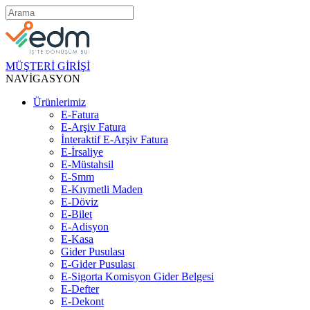
MÜŞTERİ GİRİŞİ
NAVİGASYON
Ürünlerimiz
E-Fatura
E-Arşiv Fatura
İnteraktif E-Arşiv Fatura
E-İrsaliye
E-Müstahsil
E-Smm
E-Kıymetli Maden
E-Döviz
E-Bilet
E-Adisyon
E-Kasa
Gider Pusulası
E-Gider Pusulası
E-Sigorta Komisyon Gider Belgesi
E-Defter
E-Dekont