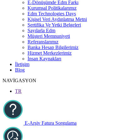
E-Dönüşümde Edm Farkı
Kurumsal Politikalarımız
Edm Technologies Days
Kişisel Veri Aydınlatma Metni
Sertifika Ve Yetki Belgeleri
Sayılarla Edm
Müşteri Memnuniyeti
Referanslarımız
Banka Hesap Bilgilerimiz
Hizmet Merkezlerimiz
İnsan Kaynakları
İletişim
Blog
NAVİGASYON
TR
E-Arşiv Fatura Sorgulama