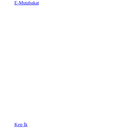
E-Mutabakat
Kep İk