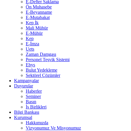
E-Defter Saklama
Ön Muhasebe
E-Beyanname
E-Mutabakat
Kep İk
Mali Mühür
E-Mühür
Kep
E-İmza
Uets
Zaman Damgası
Personel Teşvik Sistemi
Ebys
Bulut Yedekleme
Sektörel Çözümler
Kampanyalar
Duyurular
Haberler
Seminer
Basın
İş Birlikleri
Bilgi Bankası
Kurumsal
Hakkımızda
Vizyonumuz Ve Misyonumuz