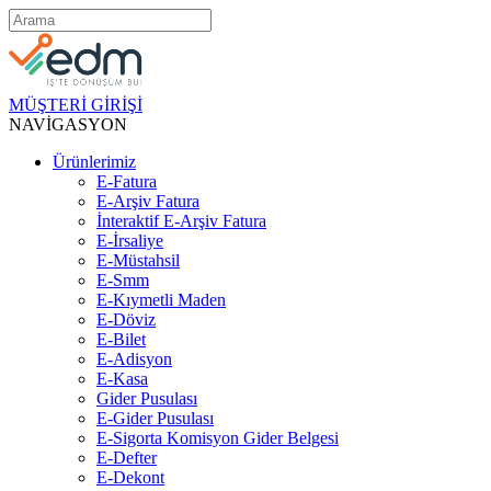
MÜŞTERİ GİRİŞİ
NAVİGASYON
Ürünlerimiz
E-Fatura
E-Arşiv Fatura
İnteraktif E-Arşiv Fatura
E-İrsaliye
E-Müstahsil
E-Smm
E-Kıymetli Maden
E-Döviz
E-Bilet
E-Adisyon
E-Kasa
Gider Pusulası
E-Gider Pusulası
E-Sigorta Komisyon Gider Belgesi
E-Defter
E-Dekont