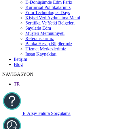
E-Dönüşümde Edm Farkı
Kurumsal Politikalarımız
Edm Technologies Days
Kişisel Veri Aydınlatma Metni
Sertifika Ve Yetki Belgeleri
Sayılarla Edm
Müşteri Memnuniyeti
Referanslarımız
Banka Hesap Bilgilerimiz
Hizmet Merkezlerimiz
İnsan Kaynakları
İletişim
Blog
NAVİGASYON
TR
E-Arşiv Fatura Sorgulama