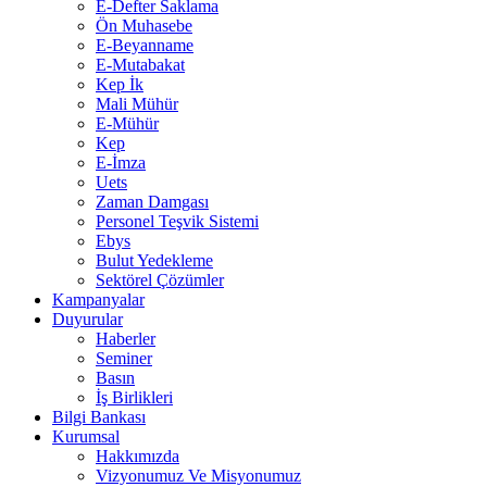
E-Defter Saklama
Ön Muhasebe
E-Beyanname
E-Mutabakat
Kep İk
Mali Mühür
E-Mühür
Kep
E-İmza
Uets
Zaman Damgası
Personel Teşvik Sistemi
Ebys
Bulut Yedekleme
Sektörel Çözümler
Kampanyalar
Duyurular
Haberler
Seminer
Basın
İş Birlikleri
Bilgi Bankası
Kurumsal
Hakkımızda
Vizyonumuz Ve Misyonumuz