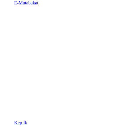
E-Mutabakat
Kep İk