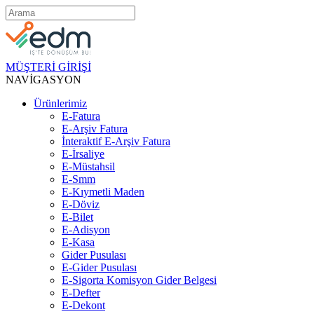
MÜŞTERİ GİRİŞİ
NAVİGASYON
Ürünlerimiz
E-Fatura
E-Arşiv Fatura
İnteraktif E-Arşiv Fatura
E-İrsaliye
E-Müstahsil
E-Smm
E-Kıymetli Maden
E-Döviz
E-Bilet
E-Adisyon
E-Kasa
Gider Pusulası
E-Gider Pusulası
E-Sigorta Komisyon Gider Belgesi
E-Defter
E-Dekont