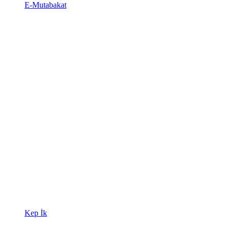
E-Mutabakat
Kep İk