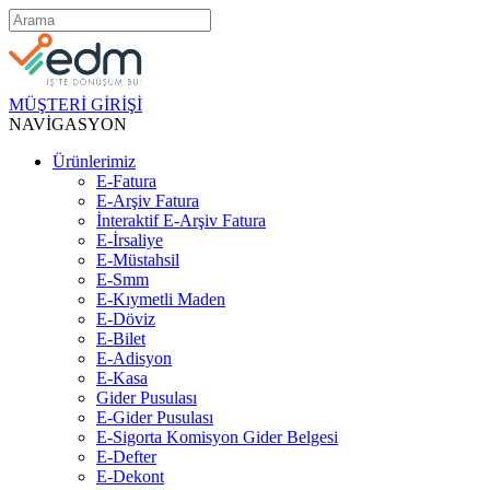
MÜŞTERİ GİRİŞİ
NAVİGASYON
Ürünlerimiz
E-Fatura
E-Arşiv Fatura
İnteraktif E-Arşiv Fatura
E-İrsaliye
E-Müstahsil
E-Smm
E-Kıymetli Maden
E-Döviz
E-Bilet
E-Adisyon
E-Kasa
Gider Pusulası
E-Gider Pusulası
E-Sigorta Komisyon Gider Belgesi
E-Defter
E-Dekont