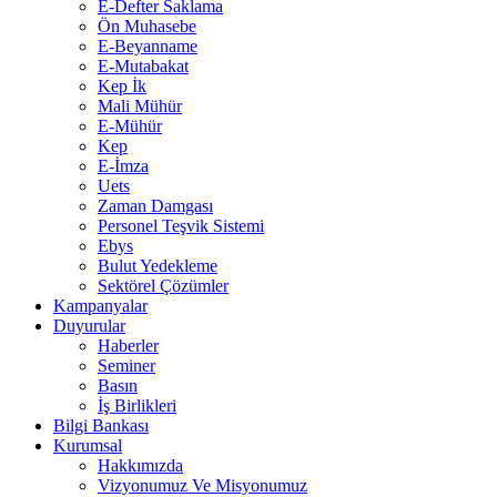
E-Defter Saklama
Ön Muhasebe
E-Beyanname
E-Mutabakat
Kep İk
Mali Mühür
E-Mühür
Kep
E-İmza
Uets
Zaman Damgası
Personel Teşvik Sistemi
Ebys
Bulut Yedekleme
Sektörel Çözümler
Kampanyalar
Duyurular
Haberler
Seminer
Basın
İş Birlikleri
Bilgi Bankası
Kurumsal
Hakkımızda
Vizyonumuz Ve Misyonumuz