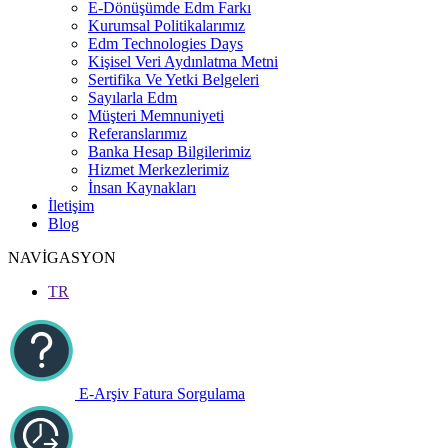
E-Dönüşümde Edm Farkı
Kurumsal Politikalarımız
Edm Technologies Days
Kişisel Veri Aydınlatma Metni
Sertifika Ve Yetki Belgeleri
Sayılarla Edm
Müşteri Memnuniyeti
Referanslarımız
Banka Hesap Bilgilerimiz
Hizmet Merkezlerimiz
İnsan Kaynakları
İletişim
Blog
NAVİGASYON
TR
E-Arşiv Fatura Sorgulama