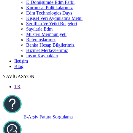
E-Dönüşümde Edm Farkı
Kurumsal Politikalarımız
Edm Technologies Days
Kişisel Veri Aydınlatma Metni
Sertifika Ve Yetki Belgeleri
Sayılarla Edm
Müşteri Memnuniyeti
Referanslarımız
Banka Hesap Bilgilerimiz
Hizmet Merkezlerimiz
İnsan Kaynakları
İletişim
Blog
NAVİGASYON
TR
E-Arşiv Fatura Sorgulama