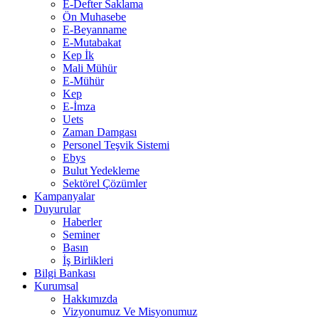
E-Defter Saklama
Ön Muhasebe
E-Beyanname
E-Mutabakat
Kep İk
Mali Mühür
E-Mühür
Kep
E-İmza
Uets
Zaman Damgası
Personel Teşvik Sistemi
Ebys
Bulut Yedekleme
Sektörel Çözümler
Kampanyalar
Duyurular
Haberler
Seminer
Basın
İş Birlikleri
Bilgi Bankası
Kurumsal
Hakkımızda
Vizyonumuz Ve Misyonumuz