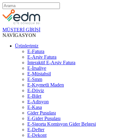
MÜŞTERİ GİRİŞİ
NAVİGASYON
Ürünlerimiz
E-Fatura
E-Arşiv Fatura
İnteraktif E-Arşiv Fatura
E-İrsaliye
E-Müstahsil
E-Smm
E-Kıymetli Maden
E-Döviz
E-Bilet
E-Adisyon
E-Kasa
Gider Pusulası
E-Gider Pusulası
E-Sigorta Komisyon Gider Belgesi
E-Defter
E-Dekont