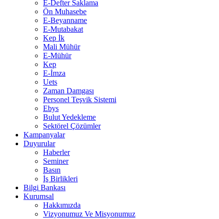
E-Defter Saklama
Ön Muhasebe
E-Beyanname
E-Mutabakat
Kep İk
Mali Mühür
E-Mühür
Kep
E-İmza
Uets
Zaman Damgası
Personel Teşvik Sistemi
Ebys
Bulut Yedekleme
Sektörel Çözümler
Kampanyalar
Duyurular
Haberler
Seminer
Basın
İş Birlikleri
Bilgi Bankası
Kurumsal
Hakkımızda
Vizyonumuz Ve Misyonumuz