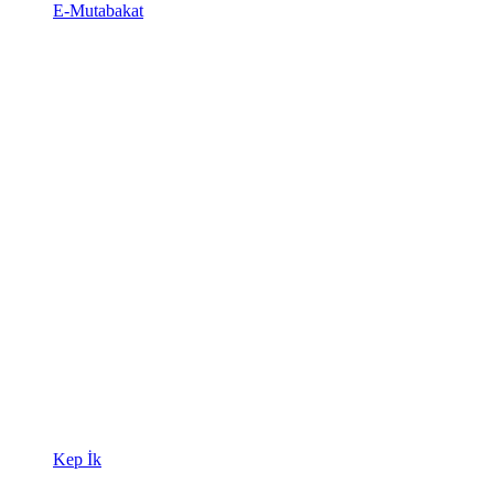
E-Mutabakat
Kep İk