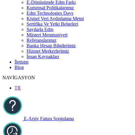
E-Dönüşümde Edm Farkı
Kurumsal Politikalarımız
Edm Technologies Days
Kişisel Veri Aydınlatma Metni
Sertifika Ve Yetki Belgeleri
Sayılarla Edm
Müşteri Memnuniyeti
Referanslarımız
Banka Hesap Bilgilerimiz
Hizmet Merkezlerimiz
İnsan Kaynakları
İletişim
Blog
NAVİGASYON
TR
E-Arşiv Fatura Sorgulama