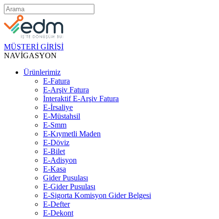
MÜŞTERİ GİRİŞİ
NAVİGASYON
Ürünlerimiz
E-Fatura
E-Arşiv Fatura
İnteraktif E-Arşiv Fatura
E-İrsaliye
E-Müstahsil
E-Smm
E-Kıymetli Maden
E-Döviz
E-Bilet
E-Adisyon
E-Kasa
Gider Pusulası
E-Gider Pusulası
E-Sigorta Komisyon Gider Belgesi
E-Defter
E-Dekont