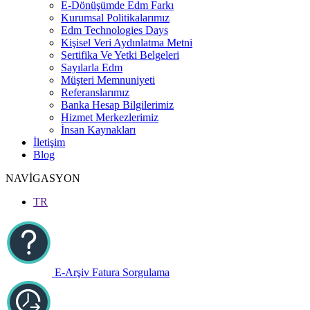
E-Dönüşümde Edm Farkı
Kurumsal Politikalarımız
Edm Technologies Days
Kişisel Veri Aydınlatma Metni
Sertifika Ve Yetki Belgeleri
Sayılarla Edm
Müşteri Memnuniyeti
Referanslarımız
Banka Hesap Bilgilerimiz
Hizmet Merkezlerimiz
İnsan Kaynakları
İletişim
Blog
NAVİGASYON
TR
E-Arşiv Fatura Sorgulama