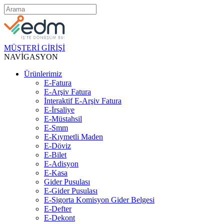
MÜŞTERİ GİRİŞİ
NAVİGASYON
Ürünlerimiz
E-Fatura
E-Arşiv Fatura
İnteraktif E-Arşiv Fatura
E-İrsaliye
E-Müstahsil
E-Smm
E-Kıymetli Maden
E-Döviz
E-Bilet
E-Adisyon
E-Kasa
Gider Pusulası
E-Gider Pusulası
E-Sigorta Komisyon Gider Belgesi
E-Defter
E-Dekont