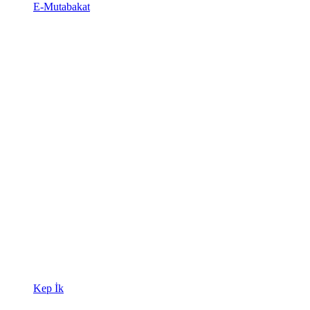
E-Mutabakat
Kep İk