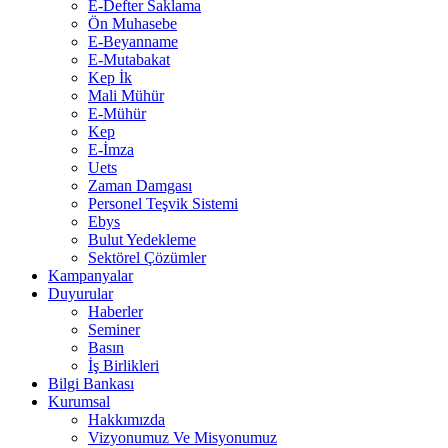
E-Defter Saklama
Ön Muhasebe
E-Beyanname
E-Mutabakat
Kep İk
Mali Mühür
E-Mühür
Kep
E-İmza
Uets
Zaman Damgası
Personel Teşvik Sistemi
Ebys
Bulut Yedekleme
Sektörel Çözümler
Kampanyalar
Duyurular
Haberler
Seminer
Basın
İş Birlikleri
Bilgi Bankası
Kurumsal
Hakkımızda
Vizyonumuz Ve Misyonumuz