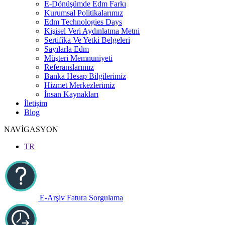
E-Dönüşümde Edm Farkı
Kurumsal Politikalarımız
Edm Technologies Days
Kişisel Veri Aydınlatma Metni
Sertifika Ve Yetki Belgeleri
Sayılarla Edm
Müşteri Memnuniyeti
Referanslarımız
Banka Hesap Bilgilerimiz
Hizmet Merkezlerimiz
İnsan Kaynakları
İletişim
Blog
NAVİGASYON
TR
E-Arşiv Fatura Sorgulama