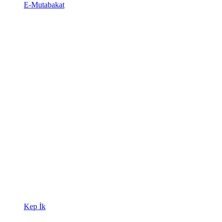
E-Mutabakat
Kep İk