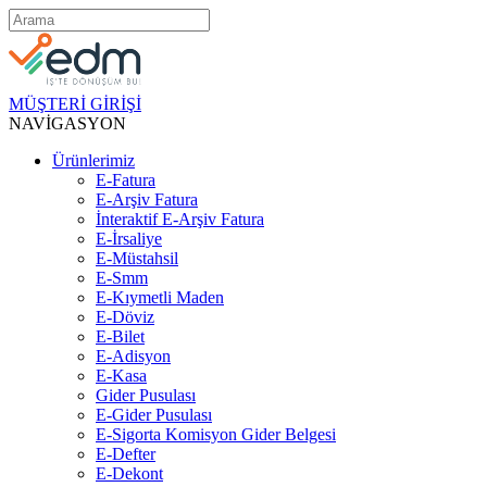
MÜŞTERİ GİRİŞİ
NAVİGASYON
Ürünlerimiz
E-Fatura
E-Arşiv Fatura
İnteraktif E-Arşiv Fatura
E-İrsaliye
E-Müstahsil
E-Smm
E-Kıymetli Maden
E-Döviz
E-Bilet
E-Adisyon
E-Kasa
Gider Pusulası
E-Gider Pusulası
E-Sigorta Komisyon Gider Belgesi
E-Defter
E-Dekont