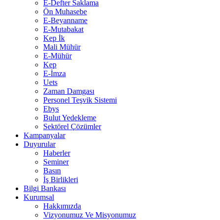
E-Defter Saklama
Ön Muhasebe
E-Beyanname
E-Mutabakat
Kep İk
Mali Mühür
E-Mühür
Kep
E-İmza
Uets
Zaman Damgası
Personel Teşvik Sistemi
Ebys
Bulut Yedekleme
Sektörel Çözümler
Kampanyalar
Duyurular
Haberler
Seminer
Basın
İş Birlikleri
Bilgi Bankası
Kurumsal
Hakkımızda
Vizyonumuz Ve Misyonumuz