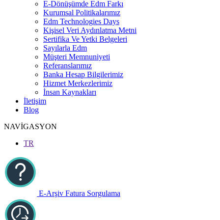
E-Dönüşümde Edm Farkı
Kurumsal Politikalarımız
Edm Technologies Days
Kişisel Veri Aydınlatma Metni
Sertifika Ve Yetki Belgeleri
Sayılarla Edm
Müşteri Memnuniyeti
Referanslarımız
Banka Hesap Bilgilerimiz
Hizmet Merkezlerimiz
İnsan Kaynakları
İletişim
Blog
NAVİGASYON
TR
E-Arşiv Fatura Sorgulama