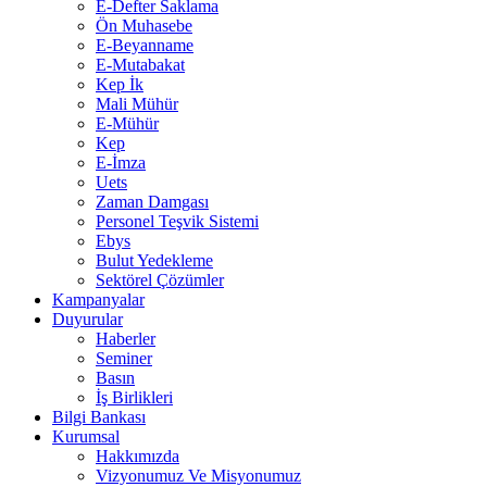
E-Defter Saklama
Ön Muhasebe
E-Beyanname
E-Mutabakat
Kep İk
Mali Mühür
E-Mühür
Kep
E-İmza
Uets
Zaman Damgası
Personel Teşvik Sistemi
Ebys
Bulut Yedekleme
Sektörel Çözümler
Kampanyalar
Duyurular
Haberler
Seminer
Basın
İş Birlikleri
Bilgi Bankası
Kurumsal
Hakkımızda
Vizyonumuz Ve Misyonumuz