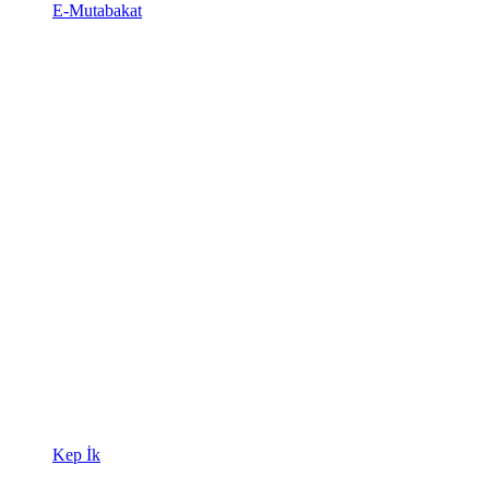
E-Mutabakat
Kep İk