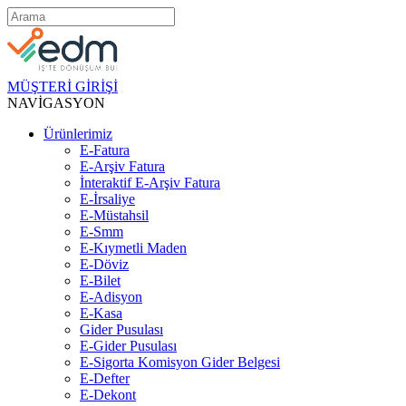
MÜŞTERİ GİRİŞİ
NAVİGASYON
Ürünlerimiz
E-Fatura
E-Arşiv Fatura
İnteraktif E-Arşiv Fatura
E-İrsaliye
E-Müstahsil
E-Smm
E-Kıymetli Maden
E-Döviz
E-Bilet
E-Adisyon
E-Kasa
Gider Pusulası
E-Gider Pusulası
E-Sigorta Komisyon Gider Belgesi
E-Defter
E-Dekont