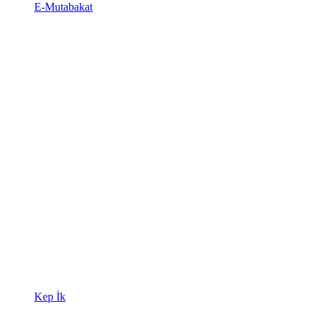
E-Mutabakat
Kep İk