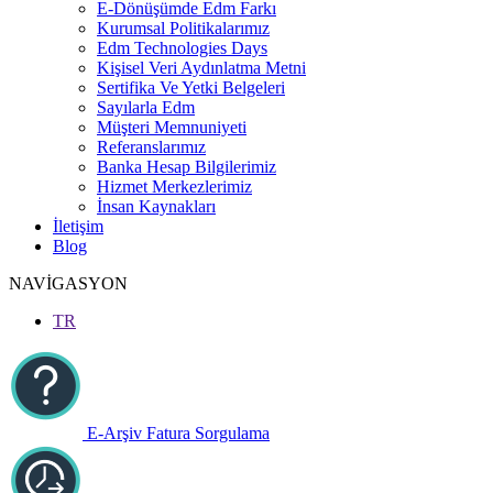
E-Dönüşümde Edm Farkı
Kurumsal Politikalarımız
Edm Technologies Days
Kişisel Veri Aydınlatma Metni
Sertifika Ve Yetki Belgeleri
Sayılarla Edm
Müşteri Memnuniyeti
Referanslarımız
Banka Hesap Bilgilerimiz
Hizmet Merkezlerimiz
İnsan Kaynakları
İletişim
Blog
NAVİGASYON
TR
E-Arşiv Fatura Sorgulama