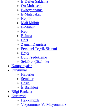
E-Defter Saklama
Ön Muhasebe
E-Beyanname
E-Mutabakat
Kep İk
Mali Mühür
E-Mühür
Kep
E-İmza
Uets
Zaman Damgası
Personel Teşvik Sistemi
Ebys
Bulut Yedekleme
Sektörel Çözümler
Kampanyalar
Duyurular
Haberler
Seminer
Basın
İş Birlikleri
Bilgi Bankası
Kurumsal
Hakkımızda
Vizyonumuz Ve Misyonumuz