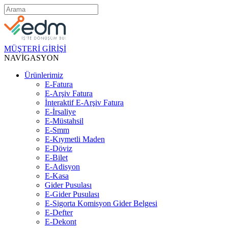
MÜŞTERİ GİRİŞİ
NAVİGASYON
Ürünlerimiz
E-Fatura
E-Arşiv Fatura
İnteraktif E-Arşiv Fatura
E-İrsaliye
E-Müstahsil
E-Smm
E-Kıymetli Maden
E-Döviz
E-Bilet
E-Adisyon
E-Kasa
Gider Pusulası
E-Gider Pusulası
E-Sigorta Komisyon Gider Belgesi
E-Defter
E-Dekont