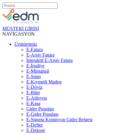
MÜŞTERİ GİRİŞİ
NAVİGASYON
Ürünlerimiz
E-Fatura
E-Arşiv Fatura
İnteraktif E-Arşiv Fatura
E-İrsaliye
E-Müstahsil
E-Smm
E-Kıymetli Maden
E-Döviz
E-Bilet
E-Adisyon
E-Kasa
Gider Pusulası
E-Gider Pusulası
E-Sigorta Komisyon Gider Belgesi
E-Defter
E-Dekont