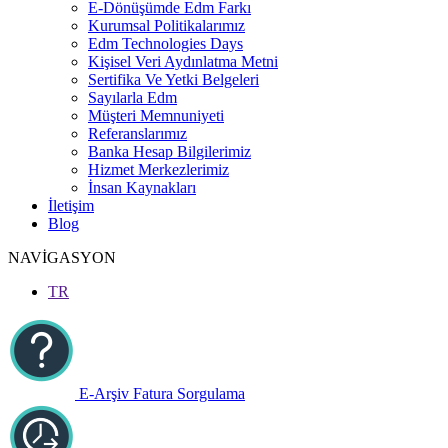
E-Dönüşümde Edm Farkı
Kurumsal Politikalarımız
Edm Technologies Days
Kişisel Veri Aydınlatma Metni
Sertifika Ve Yetki Belgeleri
Sayılarla Edm
Müşteri Memnuniyeti
Referanslarımız
Banka Hesap Bilgilerimiz
Hizmet Merkezlerimiz
İnsan Kaynakları
İletişim
Blog
NAVİGASYON
TR
E-Arşiv Fatura Sorgulama