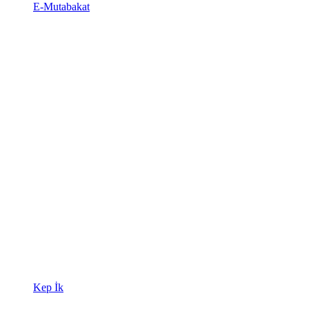
E-Mutabakat
Kep İk