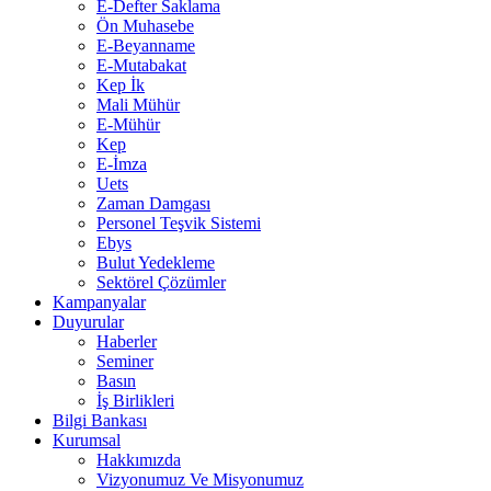
E-Defter Saklama
Ön Muhasebe
E-Beyanname
E-Mutabakat
Kep İk
Mali Mühür
E-Mühür
Kep
E-İmza
Uets
Zaman Damgası
Personel Teşvik Sistemi
Ebys
Bulut Yedekleme
Sektörel Çözümler
Kampanyalar
Duyurular
Haberler
Seminer
Basın
İş Birlikleri
Bilgi Bankası
Kurumsal
Hakkımızda
Vizyonumuz Ve Misyonumuz