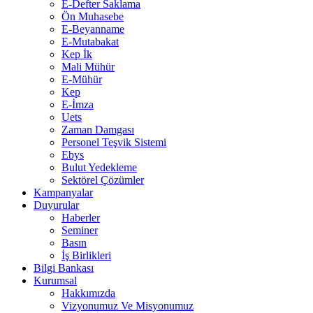
E-Defter Saklama
Ön Muhasebe
E-Beyanname
E-Mutabakat
Kep İk
Mali Mühür
E-Mühür
Kep
E-İmza
Uets
Zaman Damgası
Personel Teşvik Sistemi
Ebys
Bulut Yedekleme
Sektörel Çözümler
Kampanyalar
Duyurular
Haberler
Seminer
Basın
İş Birlikleri
Bilgi Bankası
Kurumsal
Hakkımızda
Vizyonumuz Ve Misyonumuz