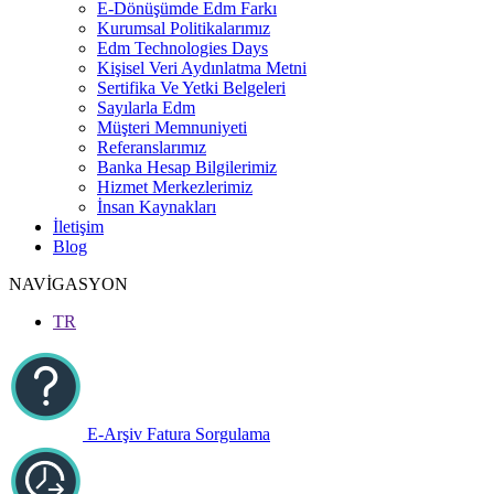
E-Dönüşümde Edm Farkı
Kurumsal Politikalarımız
Edm Technologies Days
Kişisel Veri Aydınlatma Metni
Sertifika Ve Yetki Belgeleri
Sayılarla Edm
Müşteri Memnuniyeti
Referanslarımız
Banka Hesap Bilgilerimiz
Hizmet Merkezlerimiz
İnsan Kaynakları
İletişim
Blog
NAVİGASYON
TR
E-Arşiv Fatura Sorgulama