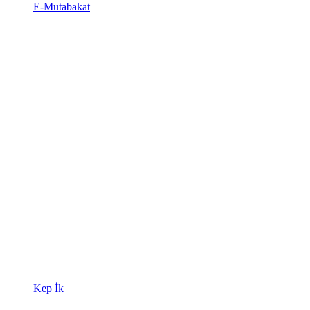
E-Mutabakat
Kep İk