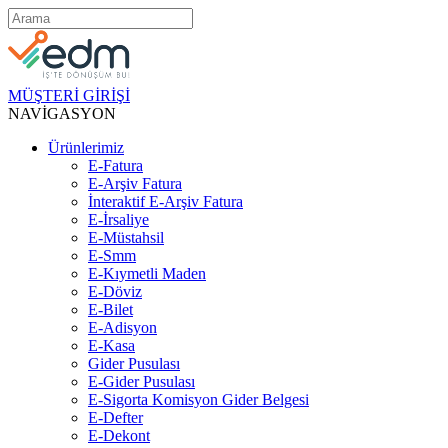
MÜŞTERİ GİRİŞİ
NAVİGASYON
Ürünlerimiz
E-Fatura
E-Arşiv Fatura
İnteraktif E-Arşiv Fatura
E-İrsaliye
E-Müstahsil
E-Smm
E-Kıymetli Maden
E-Döviz
E-Bilet
E-Adisyon
E-Kasa
Gider Pusulası
E-Gider Pusulası
E-Sigorta Komisyon Gider Belgesi
E-Defter
E-Dekont