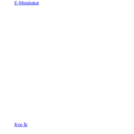
E-Mutabakat
Kep İk