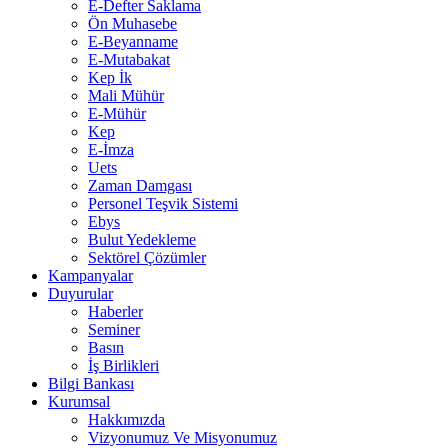
E-Defter Saklama
Ön Muhasebe
E-Beyanname
E-Mutabakat
Kep İk
Mali Mühür
E-Mühür
Kep
E-İmza
Uets
Zaman Damgası
Personel Teşvik Sistemi
Ebys
Bulut Yedekleme
Sektörel Çözümler
Kampanyalar
Duyurular
Haberler
Seminer
Basın
İş Birlikleri
Bilgi Bankası
Kurumsal
Hakkımızda
Vizyonumuz Ve Misyonumuz