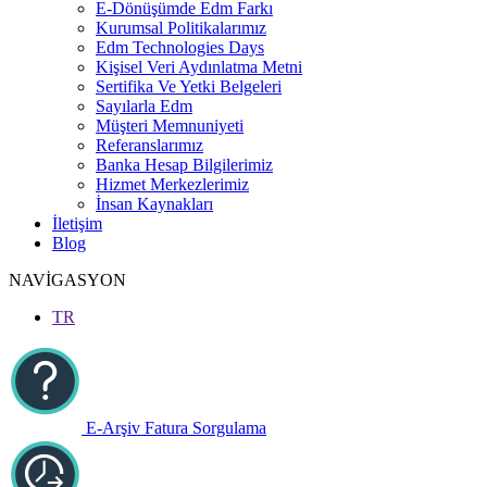
E-Dönüşümde Edm Farkı
Kurumsal Politikalarımız
Edm Technologies Days
Kişisel Veri Aydınlatma Metni
Sertifika Ve Yetki Belgeleri
Sayılarla Edm
Müşteri Memnuniyeti
Referanslarımız
Banka Hesap Bilgilerimiz
Hizmet Merkezlerimiz
İnsan Kaynakları
İletişim
Blog
NAVİGASYON
TR
E-Arşiv Fatura Sorgulama