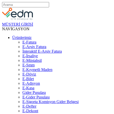
MÜŞTERİ GİRİŞİ
NAVİGASYON
Ürünlerimiz
E-Fatura
E-Arşiv Fatura
İnteraktif E-Arşiv Fatura
E-İrsaliye
E-Müstahsil
E-Smm
E-Kıymetli Maden
E-Döviz
E-Bilet
E-Adisyon
E-Kasa
Gider Pusulası
E-Gider Pusulası
E-Sigorta Komisyon Gider Belgesi
E-Defter
E-Dekont