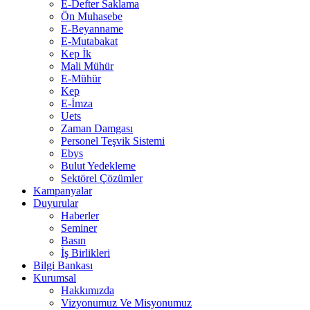
E-Defter Saklama
Ön Muhasebe
E-Beyanname
E-Mutabakat
Kep İk
Mali Mühür
E-Mühür
Kep
E-İmza
Uets
Zaman Damgası
Personel Teşvik Sistemi
Ebys
Bulut Yedekleme
Sektörel Çözümler
Kampanyalar
Duyurular
Haberler
Seminer
Basın
İş Birlikleri
Bilgi Bankası
Kurumsal
Hakkımızda
Vizyonumuz Ve Misyonumuz