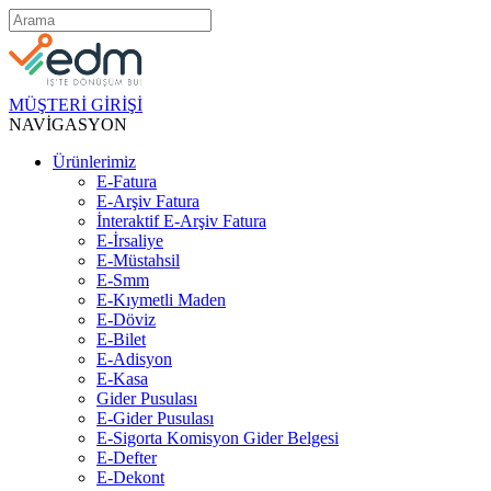
MÜŞTERİ GİRİŞİ
NAVİGASYON
Ürünlerimiz
E-Fatura
E-Arşiv Fatura
İnteraktif E-Arşiv Fatura
E-İrsaliye
E-Müstahsil
E-Smm
E-Kıymetli Maden
E-Döviz
E-Bilet
E-Adisyon
E-Kasa
Gider Pusulası
E-Gider Pusulası
E-Sigorta Komisyon Gider Belgesi
E-Defter
E-Dekont