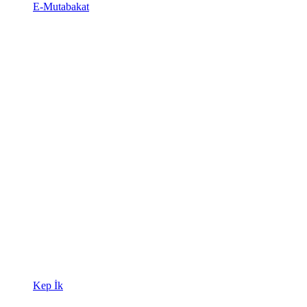
E-Mutabakat
Kep İk