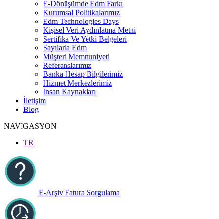
E-Dönüşümde Edm Farkı
Kurumsal Politikalarımız
Edm Technologies Days
Kişisel Veri Aydınlatma Metni
Sertifika Ve Yetki Belgeleri
Sayılarla Edm
Müşteri Memnuniyeti
Referanslarımız
Banka Hesap Bilgilerimiz
Hizmet Merkezlerimiz
İnsan Kaynakları
İletişim
Blog
NAVİGASYON
TR
E-Arşiv Fatura Sorgulama