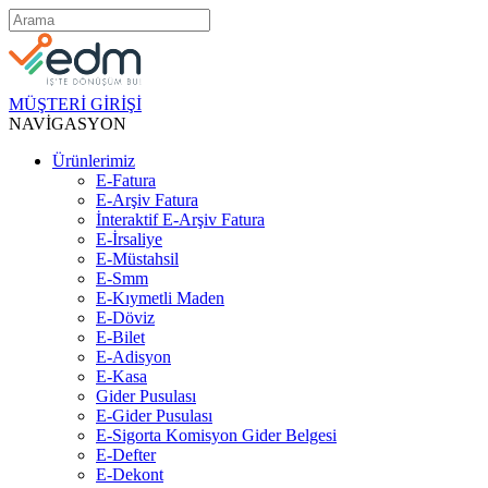
MÜŞTERİ GİRİŞİ
NAVİGASYON
Ürünlerimiz
E-Fatura
E-Arşiv Fatura
İnteraktif E-Arşiv Fatura
E-İrsaliye
E-Müstahsil
E-Smm
E-Kıymetli Maden
E-Döviz
E-Bilet
E-Adisyon
E-Kasa
Gider Pusulası
E-Gider Pusulası
E-Sigorta Komisyon Gider Belgesi
E-Defter
E-Dekont