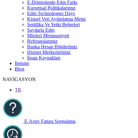
E-Dönüşümde Edm Farkı
Kurumsal Politikalarımız
Edm Technologies Days
Kişisel Veri Aydınlatma Metni
Sertifika Ve Yetki Belgeleri
Sayılarla Edm
Müşteri Memnuniyeti
Referanslarımız
Banka Hesap Bilgilerimiz
Hizmet Merkezlerimiz
İnsan Kaynakları
İletişim
Blog
NAVİGASYON
TR
E-Arşiv Fatura Sorgulama