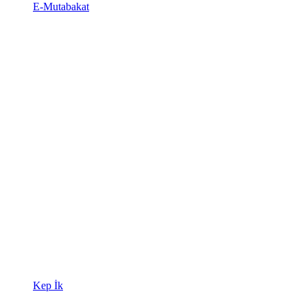
E-Mutabakat
Kep İk