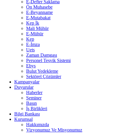
E-Defter Saklama
Ön Muhasebe
E-Beyanname
E-Mutabakat
Kep İk
Mali Mühür
E-Mühür
Kep
E-İmza
Uets
Zaman Damgası
Personel Teşvik Sistemi
Ebys
Bulut Yedekleme
Sektörel Çözümler
Kampanyalar
Duyurular
Haberler
Seminer
Basın
İş Birlikleri
Bilgi Bankası
Kurumsal
Hakkımızda
Vizyonumuz Ve Misyonumuz