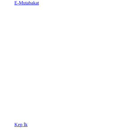
E-Mutabakat
Kep İk