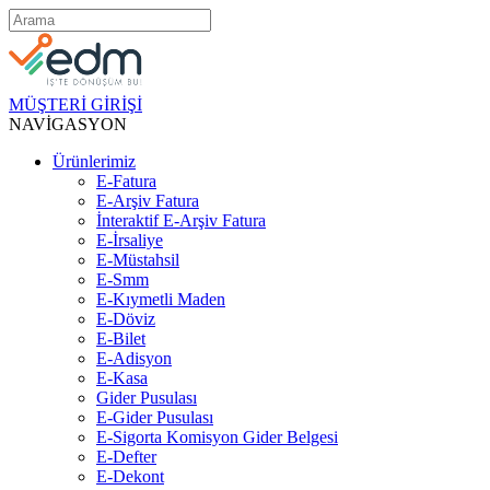
MÜŞTERİ GİRİŞİ
NAVİGASYON
Ürünlerimiz
E-Fatura
E-Arşiv Fatura
İnteraktif E-Arşiv Fatura
E-İrsaliye
E-Müstahsil
E-Smm
E-Kıymetli Maden
E-Döviz
E-Bilet
E-Adisyon
E-Kasa
Gider Pusulası
E-Gider Pusulası
E-Sigorta Komisyon Gider Belgesi
E-Defter
E-Dekont