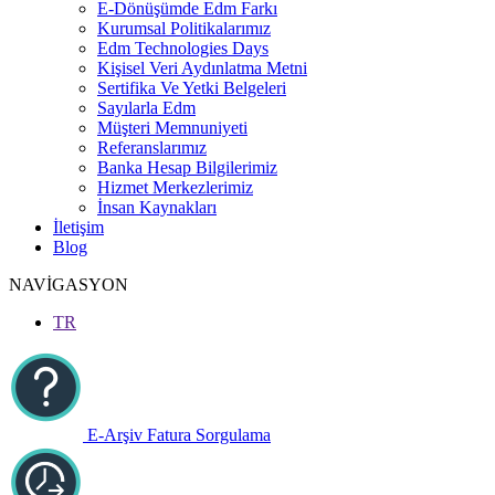
E-Dönüşümde Edm Farkı
Kurumsal Politikalarımız
Edm Technologies Days
Kişisel Veri Aydınlatma Metni
Sertifika Ve Yetki Belgeleri
Sayılarla Edm
Müşteri Memnuniyeti
Referanslarımız
Banka Hesap Bilgilerimiz
Hizmet Merkezlerimiz
İnsan Kaynakları
İletişim
Blog
NAVİGASYON
TR
E-Arşiv Fatura Sorgulama