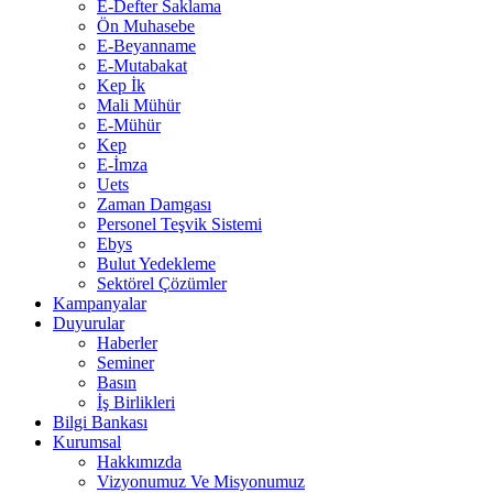
E-Defter Saklama
Ön Muhasebe
E-Beyanname
E-Mutabakat
Kep İk
Mali Mühür
E-Mühür
Kep
E-İmza
Uets
Zaman Damgası
Personel Teşvik Sistemi
Ebys
Bulut Yedekleme
Sektörel Çözümler
Kampanyalar
Duyurular
Haberler
Seminer
Basın
İş Birlikleri
Bilgi Bankası
Kurumsal
Hakkımızda
Vizyonumuz Ve Misyonumuz