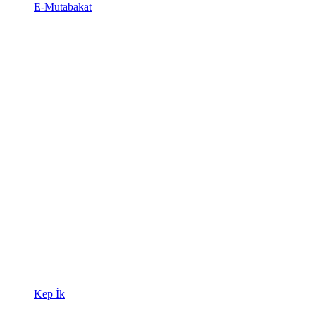
E-Mutabakat
Kep İk