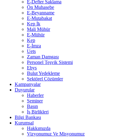
E-Defter Saklama
Ön Muhasebe
E-Beyanname
E-Mutabakat
Kep İk
Mali Mühür
E-Mühür
Kep
E-İmza
Uets
Zaman Damgası
Personel Teşvik Sistemi
Ebys
Bulut Yedekleme
Sektörel Çözümler
Kampanyalar
Duyurular
Haberler
Seminer
Basın
İş Birlikleri
Bilgi Bankası
Kurumsal
Hakkımızda
Vizyonumuz Ve Misyonumuz