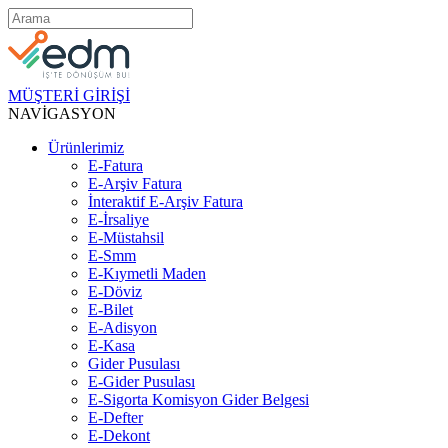
MÜŞTERİ GİRİŞİ
NAVİGASYON
Ürünlerimiz
E-Fatura
E-Arşiv Fatura
İnteraktif E-Arşiv Fatura
E-İrsaliye
E-Müstahsil
E-Smm
E-Kıymetli Maden
E-Döviz
E-Bilet
E-Adisyon
E-Kasa
Gider Pusulası
E-Gider Pusulası
E-Sigorta Komisyon Gider Belgesi
E-Defter
E-Dekont