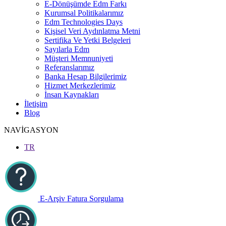
E-Dönüşümde Edm Farkı
Kurumsal Politikalarımız
Edm Technologies Days
Kişisel Veri Aydınlatma Metni
Sertifika Ve Yetki Belgeleri
Sayılarla Edm
Müşteri Memnuniyeti
Referanslarımız
Banka Hesap Bilgilerimiz
Hizmet Merkezlerimiz
İnsan Kaynakları
İletişim
Blog
NAVİGASYON
TR
E-Arşiv Fatura Sorgulama