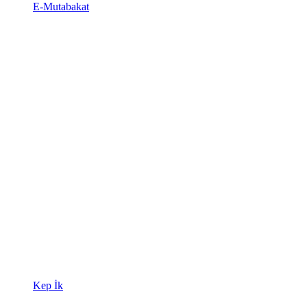
E-Mutabakat
Kep İk