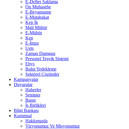
E-Defter Saklama
Ön Muhasebe
E-Beyanname
E-Mutabakat
Kep İk
Mali Mühür
E-Mühür
Kep
E-İmza
Uets
Zaman Damgası
Personel Teşvik Sistemi
Ebys
Bulut Yedekleme
Sektörel Çözümler
Kampanyalar
Duyurular
Haberler
Seminer
Basın
İş Birlikleri
Bilgi Bankası
Kurumsal
Hakkımızda
Vizyonumuz Ve Misyonumuz