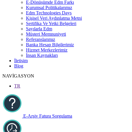
E-Dönüşümde Edm Farkı
Kurumsal Politikalarımız
Edm Technologies Days
Kişisel Veri Aydınlatma Metni
Sertifika Ve Yetki Belgeleri
Sayılarla Edm
Müşteri Memnuniyeti
Referanslarımız
Banka Hesap Bilgilerimiz
Hizmet Merkezlerimiz
İnsan Kaynakları
İletişim
Blog
NAVİGASYON
TR
E-Arşiv Fatura Sorgulama