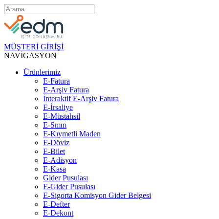
MÜŞTERİ GİRİŞİ
NAVİGASYON
Ürünlerimiz
E-Fatura
E-Arşiv Fatura
İnteraktif E-Arşiv Fatura
E-İrsaliye
E-Müstahsil
E-Smm
E-Kıymetli Maden
E-Döviz
E-Bilet
E-Adisyon
E-Kasa
Gider Pusulası
E-Gider Pusulası
E-Sigorta Komisyon Gider Belgesi
E-Defter
E-Dekont