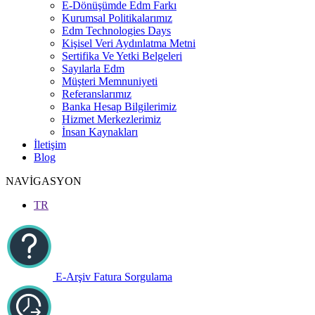
E-Dönüşümde Edm Farkı
Kurumsal Politikalarımız
Edm Technologies Days
Kişisel Veri Aydınlatma Metni
Sertifika Ve Yetki Belgeleri
Sayılarla Edm
Müşteri Memnuniyeti
Referanslarımız
Banka Hesap Bilgilerimiz
Hizmet Merkezlerimiz
İnsan Kaynakları
İletişim
Blog
NAVİGASYON
TR
E-Arşiv Fatura Sorgulama