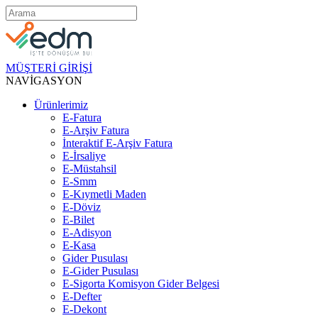
MÜŞTERİ GİRİŞİ
NAVİGASYON
Ürünlerimiz
E-Fatura
E-Arşiv Fatura
İnteraktif E-Arşiv Fatura
E-İrsaliye
E-Müstahsil
E-Smm
E-Kıymetli Maden
E-Döviz
E-Bilet
E-Adisyon
E-Kasa
Gider Pusulası
E-Gider Pusulası
E-Sigorta Komisyon Gider Belgesi
E-Defter
E-Dekont