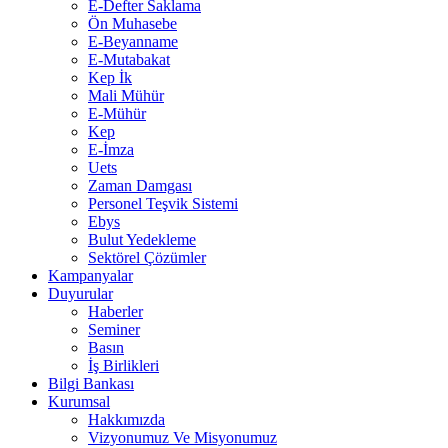
E-Defter Saklama
Ön Muhasebe
E-Beyanname
E-Mutabakat
Kep İk
Mali Mühür
E-Mühür
Kep
E-İmza
Uets
Zaman Damgası
Personel Teşvik Sistemi
Ebys
Bulut Yedekleme
Sektörel Çözümler
Kampanyalar
Duyurular
Haberler
Seminer
Basın
İş Birlikleri
Bilgi Bankası
Kurumsal
Hakkımızda
Vizyonumuz Ve Misyonumuz