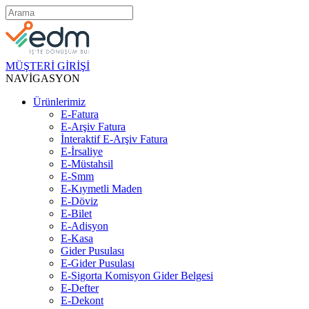
MÜŞTERİ GİRİŞİ
NAVİGASYON
Ürünlerimiz
E-Fatura
E-Arşiv Fatura
İnteraktif E-Arşiv Fatura
E-İrsaliye
E-Müstahsil
E-Smm
E-Kıymetli Maden
E-Döviz
E-Bilet
E-Adisyon
E-Kasa
Gider Pusulası
E-Gider Pusulası
E-Sigorta Komisyon Gider Belgesi
E-Defter
E-Dekont