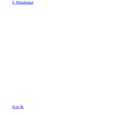
E-Mutabakat
Kep İk