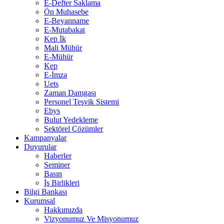
E-Defter Saklama
Ön Muhasebe
E-Beyanname
E-Mutabakat
Kep İk
Mali Mühür
E-Mühür
Kep
E-İmza
Uets
Zaman Damgası
Personel Teşvik Sistemi
Ebys
Bulut Yedekleme
Sektörel Çözümler
Kampanyalar
Duyurular
Haberler
Seminer
Basın
İş Birlikleri
Bilgi Bankası
Kurumsal
Hakkımızda
Vizyonumuz Ve Misyonumuz