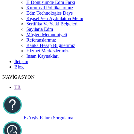
E-Dönüşümde Edm Farkı
Kurumsal Politikalarımız
Edm Technologies Days
Kişisel Veri Aydınlatma Metni
Sertifika Ve Yetki Belgeleri
Sayılarla Edm
Müşteri Memnuniyeti
Referanslarımız
Banka Hesap Bilgilerimiz
Hizmet Merkezlerimiz
İnsan Kaynakları
İletişim
Blog
NAVİGASYON
TR
E-Arşiv Fatura Sorgulama