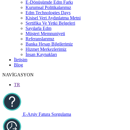
E-Dönüşümde Edm Farkı
Kurumsal Politikalarımız
Edm Technologies Days
Kişisel Veri Aydınlatma Metni
Sertifika Ve Yetki Belgeleri
Sayılarla Edm
Müşteri Memnuniyeti
Referanslarımız
Banka Hesap Bilgilerimiz
Hizmet Merkezlerimiz
İnsan Kaynakları
İletişim
Blog
NAVİGASYON
TR
E-Arşiv Fatura Sorgulama