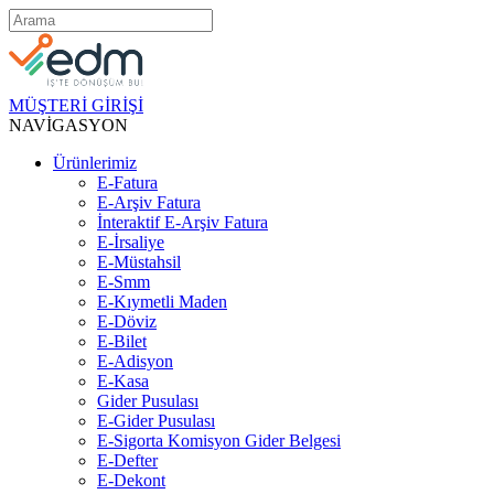
MÜŞTERİ GİRİŞİ
NAVİGASYON
Ürünlerimiz
E-Fatura
E-Arşiv Fatura
İnteraktif E-Arşiv Fatura
E-İrsaliye
E-Müstahsil
E-Smm
E-Kıymetli Maden
E-Döviz
E-Bilet
E-Adisyon
E-Kasa
Gider Pusulası
E-Gider Pusulası
E-Sigorta Komisyon Gider Belgesi
E-Defter
E-Dekont