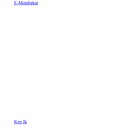
E-Mutabakat
Kep İk