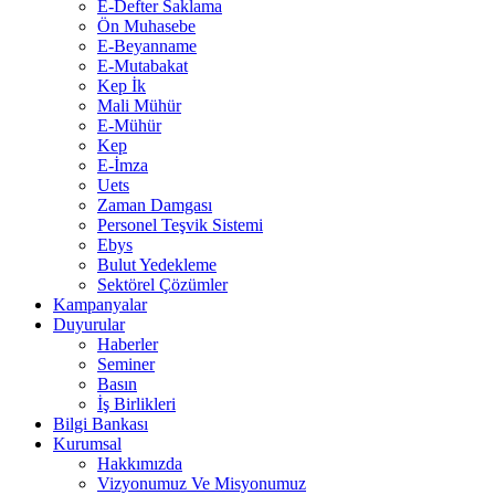
E-Defter Saklama
Ön Muhasebe
E-Beyanname
E-Mutabakat
Kep İk
Mali Mühür
E-Mühür
Kep
E-İmza
Uets
Zaman Damgası
Personel Teşvik Sistemi
Ebys
Bulut Yedekleme
Sektörel Çözümler
Kampanyalar
Duyurular
Haberler
Seminer
Basın
İş Birlikleri
Bilgi Bankası
Kurumsal
Hakkımızda
Vizyonumuz Ve Misyonumuz