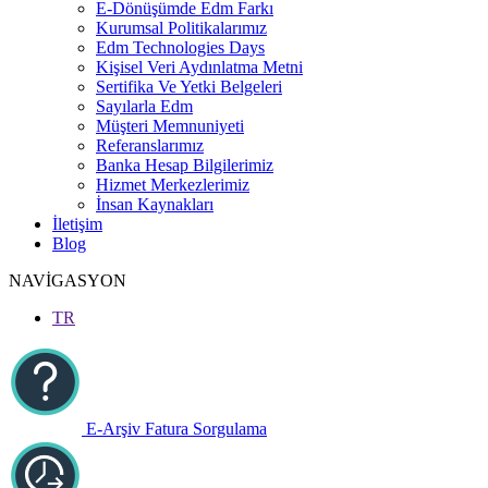
E-Dönüşümde Edm Farkı
Kurumsal Politikalarımız
Edm Technologies Days
Kişisel Veri Aydınlatma Metni
Sertifika Ve Yetki Belgeleri
Sayılarla Edm
Müşteri Memnuniyeti
Referanslarımız
Banka Hesap Bilgilerimiz
Hizmet Merkezlerimiz
İnsan Kaynakları
İletişim
Blog
NAVİGASYON
TR
E-Arşiv Fatura Sorgulama