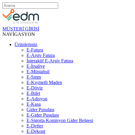
MÜŞTERİ GİRİŞİ
NAVİGASYON
Ürünlerimiz
E-Fatura
E-Arşiv Fatura
İnteraktif E-Arşiv Fatura
E-İrsaliye
E-Müstahsil
E-Smm
E-Kıymetli Maden
E-Döviz
E-Bilet
E-Adisyon
E-Kasa
Gider Pusulası
E-Gider Pusulası
E-Sigorta Komisyon Gider Belgesi
E-Defter
E-Dekont