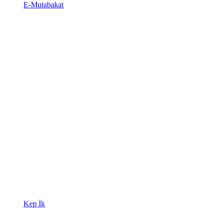
E-Mutabakat
Kep İk