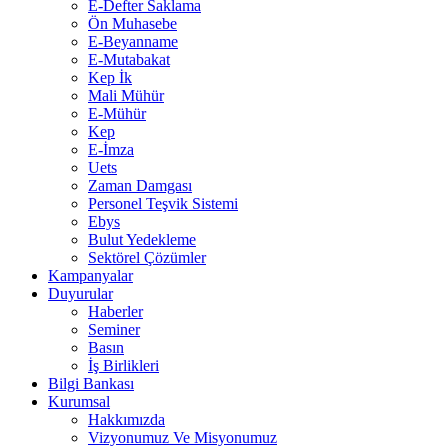
E-Defter Saklama
Ön Muhasebe
E-Beyanname
E-Mutabakat
Kep İk
Mali Mühür
E-Mühür
Kep
E-İmza
Uets
Zaman Damgası
Personel Teşvik Sistemi
Ebys
Bulut Yedekleme
Sektörel Çözümler
Kampanyalar
Duyurular
Haberler
Seminer
Basın
İş Birlikleri
Bilgi Bankası
Kurumsal
Hakkımızda
Vizyonumuz Ve Misyonumuz