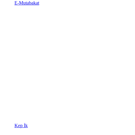
E-Mutabakat
Kep İk