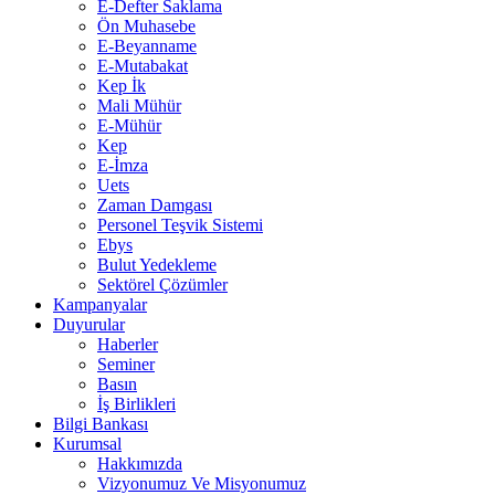
E-Defter Saklama
Ön Muhasebe
E-Beyanname
E-Mutabakat
Kep İk
Mali Mühür
E-Mühür
Kep
E-İmza
Uets
Zaman Damgası
Personel Teşvik Sistemi
Ebys
Bulut Yedekleme
Sektörel Çözümler
Kampanyalar
Duyurular
Haberler
Seminer
Basın
İş Birlikleri
Bilgi Bankası
Kurumsal
Hakkımızda
Vizyonumuz Ve Misyonumuz