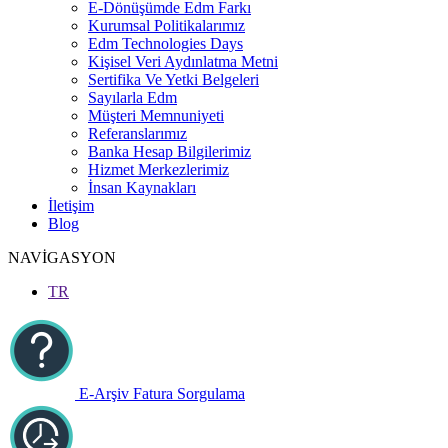
E-Dönüşümde Edm Farkı
Kurumsal Politikalarımız
Edm Technologies Days
Kişisel Veri Aydınlatma Metni
Sertifika Ve Yetki Belgeleri
Sayılarla Edm
Müşteri Memnuniyeti
Referanslarımız
Banka Hesap Bilgilerimiz
Hizmet Merkezlerimiz
İnsan Kaynakları
İletişim
Blog
NAVİGASYON
TR
E-Arşiv Fatura Sorgulama