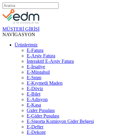
MÜŞTERİ GİRİŞİ
NAVİGASYON
Ürünlerimiz
E-Fatura
E-Arşiv Fatura
İnteraktif E-Arşiv Fatura
E-İrsaliye
E-Müstahsil
E-Smm
E-Kıymetli Maden
E-Döviz
E-Bilet
E-Adisyon
E-Kasa
Gider Pusulası
E-Gider Pusulası
E-Sigorta Komisyon Gider Belgesi
E-Defter
E-Dekont