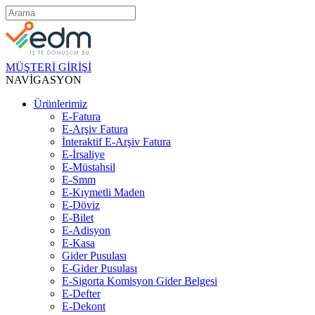
MÜŞTERİ GİRİŞİ
NAVİGASYON
Ürünlerimiz
E-Fatura
E-Arşiv Fatura
İnteraktif E-Arşiv Fatura
E-İrsaliye
E-Müstahsil
E-Smm
E-Kıymetli Maden
E-Döviz
E-Bilet
E-Adisyon
E-Kasa
Gider Pusulası
E-Gider Pusulası
E-Sigorta Komisyon Gider Belgesi
E-Defter
E-Dekont