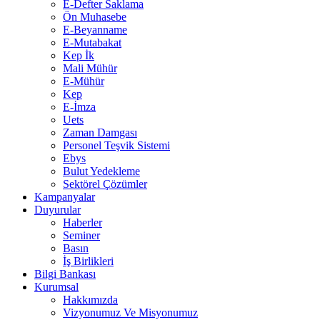
E-Defter Saklama
Ön Muhasebe
E-Beyanname
E-Mutabakat
Kep İk
Mali Mühür
E-Mühür
Kep
E-İmza
Uets
Zaman Damgası
Personel Teşvik Sistemi
Ebys
Bulut Yedekleme
Sektörel Çözümler
Kampanyalar
Duyurular
Haberler
Seminer
Basın
İş Birlikleri
Bilgi Bankası
Kurumsal
Hakkımızda
Vizyonumuz Ve Misyonumuz