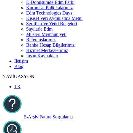
E-Dönüşümde Edm Farkı
Kurumsal Politikalarımız
Edm Technologies Days
Kişisel Veri Aydınlatma Metni
Sertifika Ve Yetki Belgeleri
Sayılarla Edm
Müşteri Memnuniyeti
Referanslarımız
Banka Hesap Bilgilerimiz
Hizmet Merkezlerimiz
İnsan Kaynakları
İletişim
Blog
NAVİGASYON
TR
E-Arşiv Fatura Sorgulama