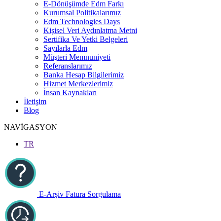
E-Dönüşümde Edm Farkı
Kurumsal Politikalarımız
Edm Technologies Days
Kişisel Veri Aydınlatma Metni
Sertifika Ve Yetki Belgeleri
Sayılarla Edm
Müşteri Memnuniyeti
Referanslarımız
Banka Hesap Bilgilerimiz
Hizmet Merkezlerimiz
İnsan Kaynakları
İletişim
Blog
NAVİGASYON
TR
E-Arşiv Fatura Sorgulama