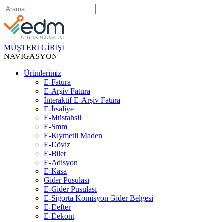
MÜŞTERİ GİRİŞİ
NAVİGASYON
Ürünlerimiz
E-Fatura
E-Arşiv Fatura
İnteraktif E-Arşiv Fatura
E-İrsaliye
E-Müstahsil
E-Smm
E-Kıymetli Maden
E-Döviz
E-Bilet
E-Adisyon
E-Kasa
Gider Pusulası
E-Gider Pusulası
E-Sigorta Komisyon Gider Belgesi
E-Defter
E-Dekont