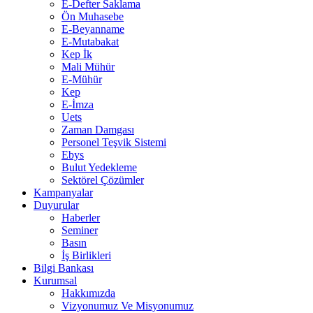
E-Defter Saklama
Ön Muhasebe
E-Beyanname
E-Mutabakat
Kep İk
Mali Mühür
E-Mühür
Kep
E-İmza
Uets
Zaman Damgası
Personel Teşvik Sistemi
Ebys
Bulut Yedekleme
Sektörel Çözümler
Kampanyalar
Duyurular
Haberler
Seminer
Basın
İş Birlikleri
Bilgi Bankası
Kurumsal
Hakkımızda
Vizyonumuz Ve Misyonumuz