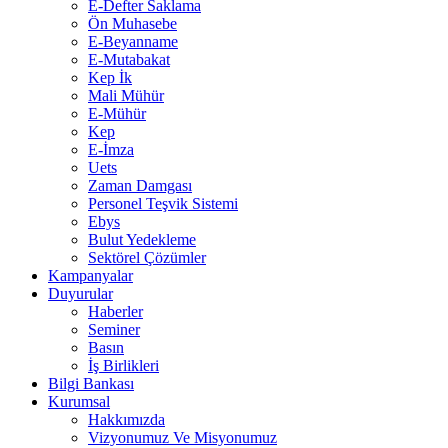
E-Defter Saklama
Ön Muhasebe
E-Beyanname
E-Mutabakat
Kep İk
Mali Mühür
E-Mühür
Kep
E-İmza
Uets
Zaman Damgası
Personel Teşvik Sistemi
Ebys
Bulut Yedekleme
Sektörel Çözümler
Kampanyalar
Duyurular
Haberler
Seminer
Basın
İş Birlikleri
Bilgi Bankası
Kurumsal
Hakkımızda
Vizyonumuz Ve Misyonumuz