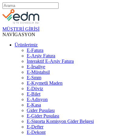
MÜŞTERİ GİRİŞİ
NAVİGASYON
Ürünlerimiz
E-Fatura
E-Arşiv Fatura
İnteraktif E-Arşiv Fatura
E-İrsaliye
E-Müstahsil
E-Smm
E-Kıymetli Maden
E-Döviz
E-Bilet
E-Adisyon
E-Kasa
Gider Pusulası
E-Gider Pusulası
E-Sigorta Komisyon Gider Belgesi
E-Defter
E-Dekont