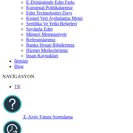
E-Dönüşümde Edm Farkı
Kurumsal Politikalarımız
Edm Technologies Days
Kişisel Veri Aydınlatma Metni
Sertifika Ve Yetki Belgeleri
Sayılarla Edm
Müşteri Memnuniyeti
Referanslarımız
Banka Hesap Bilgilerimiz
Hizmet Merkezlerimiz
İnsan Kaynakları
İletişim
Blog
NAVİGASYON
TR
E-Arşiv Fatura Sorgulama