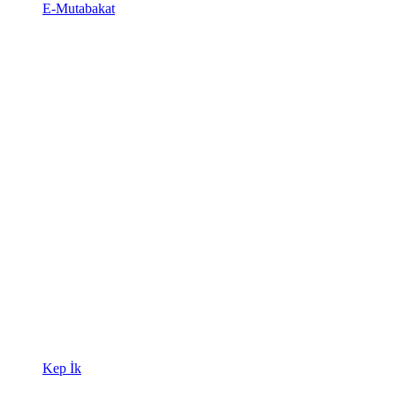
E-Mutabakat
Kep İk