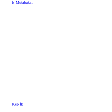
E-Mutabakat
Kep İk