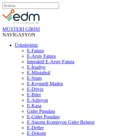
MÜŞTERİ GİRİŞİ
NAVİGASYON
Ürünlerimiz
E-Fatura
E-Arşiv Fatura
İnteraktif E-Arşiv Fatura
E-İrsaliye
E-Müstahsil
E-Smm
E-Kıymetli Maden
E-Döviz
E-Bilet
E-Adisyon
E-Kasa
Gider Pusulası
E-Gider Pusulası
E-Sigorta Komisyon Gider Belgesi
E-Defter
E-Dekont