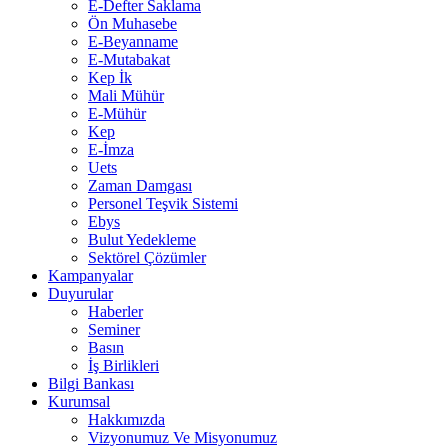
E-Defter Saklama
Ön Muhasebe
E-Beyanname
E-Mutabakat
Kep İk
Mali Mühür
E-Mühür
Kep
E-İmza
Uets
Zaman Damgası
Personel Teşvik Sistemi
Ebys
Bulut Yedekleme
Sektörel Çözümler
Kampanyalar
Duyurular
Haberler
Seminer
Basın
İş Birlikleri
Bilgi Bankası
Kurumsal
Hakkımızda
Vizyonumuz Ve Misyonumuz