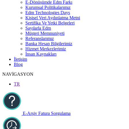
E-Dönüşümde Edm Farkı
Kurumsal Politikalarımız
Edm Technologies Days
Kişisel Veri Aydınlatma Metni
Sertifika Ve Yetki Belgeleri
Sayılarla Edm
Müşteri Memnuniyeti
Referanslarımız
Banka Hesap Bilgilerimiz
Hizmet Merkezlerimiz
İnsan Kaynakları
İletişim
Blog
NAVİGASYON
TR
E-Arşiv Fatura Sorgulama